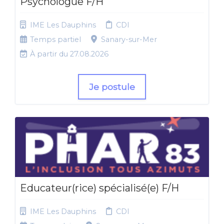
Psychologue F/H
IME Les Dauphins
CDI
Temps partiel
Sanary-sur-Mer
À partir du 27.08.2026
Je postule
Educateur(rice) spécialisé(e) F/H
IME Les Dauphins
CDI