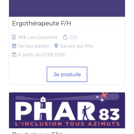
Ergothérapeute F/H
IME Les Dauphins
CDI
Temps partiel
Sanary-sur-Mer
À partir du 27.08.2026
Je postule