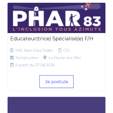
Educateur(trice) Spécialisé(e) F/H
IME Jean-Paul Didier
CDI
Temps plein
La Seyne-sur-Mer
À partir du 27.08.2026
Je postule